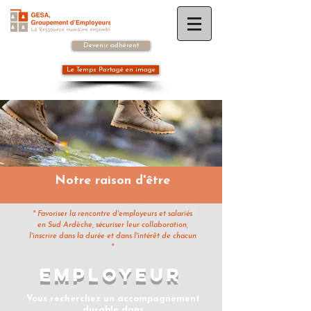
Devenir adhérent
Le Temps Partagé en image
Notre raison d'être
" Favoriser la rencontre d'employeurs et salariés
en Sud Ardèche, sécuriser leur collaboration,
l'inscrire dans la durée et dans l'intérêt de chacun
"
EMPLOYEUR
Vous recherchez un accompagnement
durable dans