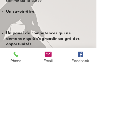
comme sur la durée​
Un savoir-être
:​
Un panel de compétences qui ne
demande qu'à s'agrandir au gré des
opportunités
Phone
Email
Facebook
Communication
Marketing
Ressources