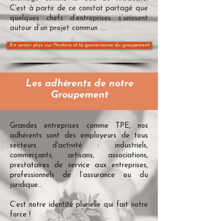
C’est à partir de ce constat partagé que
quelques chefs d’entreprises s’unissent
autour d’un projet commun ....
En savoir plus sur l'histoire et la gouvernance du groupement
Les adhérents de notre
Groupement
Grandes entreprises comme TPE, nos
adhérents sont des employeurs de tous
secteurs d'activité : industriels,
commerçants, artisans, associations,
prestataires de service aux entreprises,
professionnels de l’assurance ou du
juridique…
C’est notre identité plurielle qui fait notre
force !