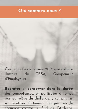
Qui sommes-nous ?
C’est à la fin de l’année 2013 que débute
l’histoire du GESA, Groupement
d’Employeurs.
Recruter
et
conserver dans la durée
des compétences, en particulier à temps
partiel, relève du challenge, y compris sur
un territoire fortement marqué par le
chômage comme le Sud de l’Ardèche.