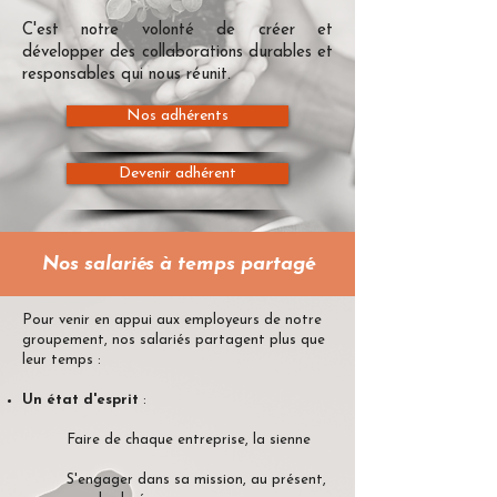
C'est notre volonté de créer et
développer des collaborations durables et
responsables qui nous réunit
.
Nos adhérents
Devenir adhérent
Nos salariés à temps partagé
Pour venir en appui aux employeurs de notre
groupement, nos salariés partagent plus que
leur temps :
Un état d'esprit
:​
Faire de chaque entreprise, la sienne
S'engager dans sa mission, au présent,