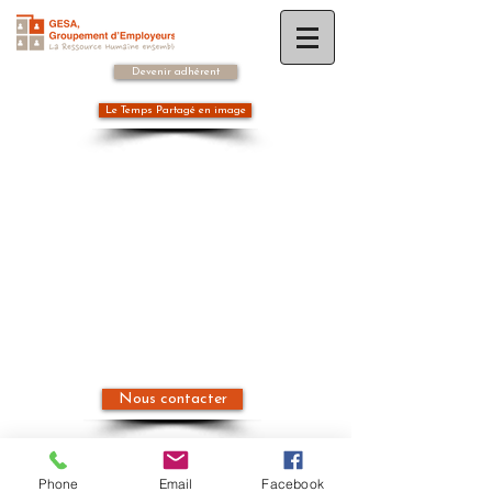
Devenir adhérent
Le Temps Partagé en image
Nous contacter
Pépinière d'Entreprises
L'Espelidou
Phone
Email
Facebook
555 Chemin des Traverses