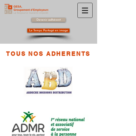
Devenir adhérent
Le Temps Partagé en image
TOUS NOS ADHERENTS